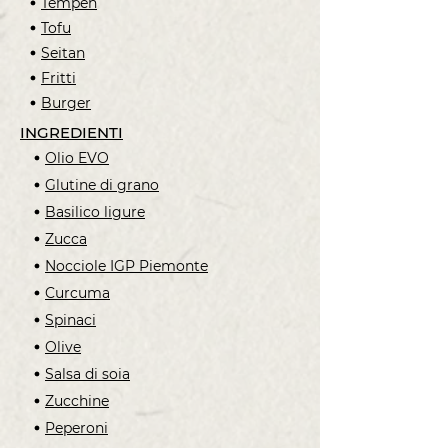
Tempeh
Tofu
Seitan
Fritti
Burger
INGREDIENTI
Olio EVO
Glutine di grano
Basilico ligure
Zucca
Nocciole IGP Piemonte
Curcuma
Spinaci
Olive
Salsa di soia
Zucchine
Peperoni