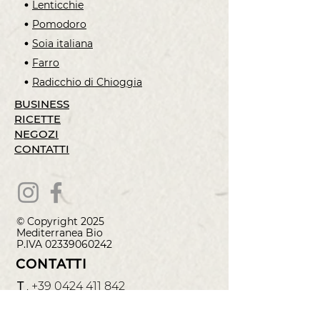
Lenticchie
Pomodoro
Soia italiana
Farro
Radicchio di Chioggia
BUSINESS
RICETTE
NEGOZI
CONTATTI
© Copyright 2025
Mediterranea
Bio
P.IVA
02339060242
CONTATTI
T
.
+39 0424 411 842
M
.
info@
mediterraneabio.it