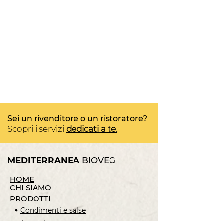
Sei un rivenditore o un ristoratore?
Scopri i servizi
dedicati a te.
MEDITERRANEA
BIOVEG
HOME
CHI SIAMO
PRODOTTI
Cheesecake di tofu alle
Condimenti e salse
fragole