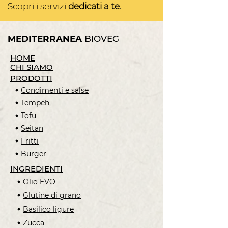
Scopri i servizi
dedicati a te.
MEDITERRANEA
BIOVEG
HOME
CHI SIAMO
PRODOTTI
Condimenti e salse
Tempeh
Tofu
Seitan
Fritti
Burger
INGREDIENTI
Olio EVO
Glutine di grano
Basilico ligure
Zucca