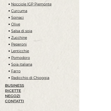
Nocciole IGP Piemonte
Curcuma
Spinaci
Olive
Salsa di soia
Zucchine
Peperoni
Lenticchie
Pomodoro
Soia italiana
Farro
Radicchio di Chioggia
BUSINESS
RICETTE
NEGOZI
CONTATTI