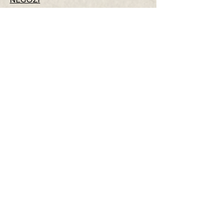
CONTATTI
© Copyright 2025
Mediterranea
Bio
P.IVA
02339060242
CONTATTI
T
.
+39 0424 411 842
M
.
info@
mediterraneabio.it
Mediterranea S.r.l.
Via L. Da Vinci, 23 36063 MAROSTICA
(VI)