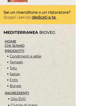
Sei un rivenditore o un ristoratore?
Scopri i servizi
dedicati a te.
MEDITERRANEA
BIOVEG
HOME
CHI SIAMO
PRODOTTI
Condimenti e salse
Tempeh
Tofu
Seitan
Fritti
Burger
INGREDIENTI
Olio EVO
Glutine di grano