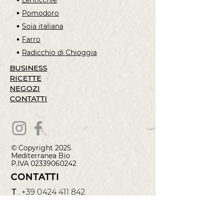
Lenticchie
Pomodoro
Soia italiana
Farro
Radicchio di Chioggia
BUSINESS
RICETTE
NEGOZI
CONTATTI
© Copyright 2025
Mediterranea
Bio
P.IVA
02339060242
CONTATTI
T
.
+39 0424 411 842
M
.
info@
mediterraneabio.it