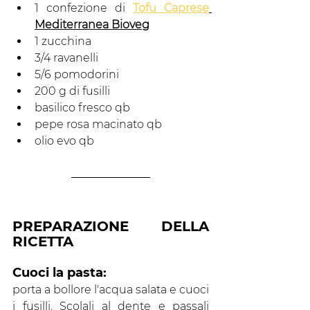
1 confezione di 
Tofu Caprese
Mediterranea Bioveg
1 zucchina
3/4 ravanelli
5/6 pomodorini
200 g di fusilli 
basilico fresco qb
pepe rosa macinato qb
olio evo qb
PREPARAZIONE DELLA 
RICETTA 
Cuoci la pasta: 
porta a bollore l'acqua salata e cuoci 
i fusilli. Scolali al dente e passali 