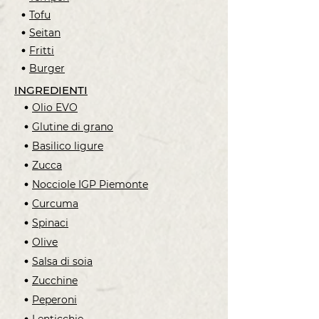
Tofu
Seitan
Fritti
Burger
INGREDIENTI
Olio EVO
Glutine di grano
Basilico ligure
Zucca
Nocciole IGP Piemonte
Curcuma
Spinaci
Olive
Salsa di soia
Zucchine
Peperoni