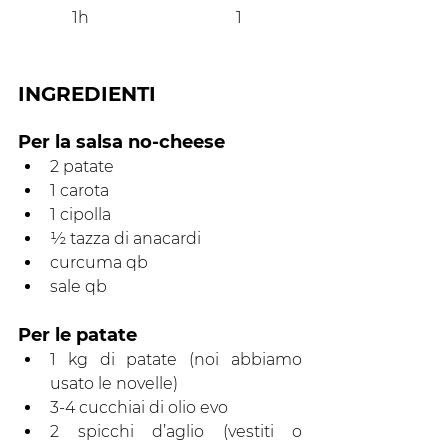
1h
1
INGREDIENTI
Per la salsa no-cheese
2 patate
1 carota
1 cipolla
½ tazza di anacardi
curcuma qb
sale qb
Per le patate
1 kg di patate (noi abbiamo 
usato le novelle)
3-4 cucchiai di olio evo
2 spicchi d’aglio (vestiti o 