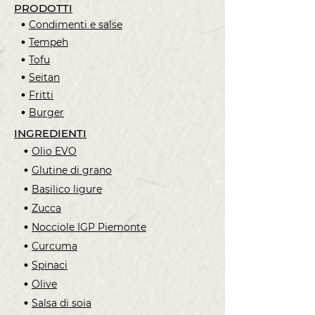
mediterraneo
PRODOTTI
Condimenti e salse
Tempeh
Tofu
Seitan
Fritti
Burger
INGREDIENTI
Olio EVO
Glutine di grano
Basilico ligure
Zucca
Nocciole IGP Piemonte
Curcuma
Spinaci
Olive
Salsa di soia