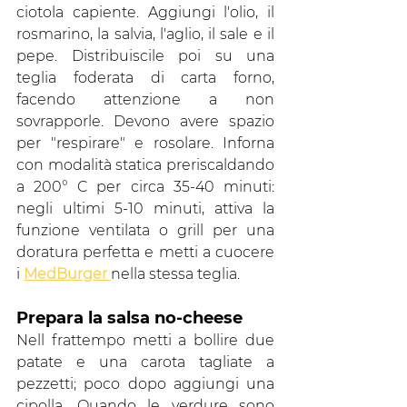
ciotola capiente. Aggiungi l'olio, il 
rosmarino, la salvia, l'aglio, il sale e il 
pepe. Distribuiscile poi su una 
teglia foderata di carta forno, 
facendo attenzione a non 
sovrapporle. Devono avere spazio 
per "respirare" e rosolare. Inforna 
con modalità statica preriscaldando 
a 200° C per circa 35-40 minuti: 
negli ultimi 5-10 minuti, attiva la 
funzione ventilata o grill per una 
doratura perfetta e metti a cuocere 
i 
MedBurger 
nella stessa teglia. 
Prepara la salsa no-cheese
Nell frattempo metti a bollire due 
patate e una carota tagliate a 
pezzetti; poco dopo aggiungi una 
cipolla. Quando le verdure sono 