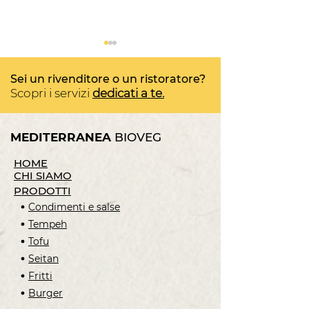
Sei un rivenditore o un ristoratore?
Scopri i servizi
dedicati a te.
MEDITERRANEA
BIOVEG
Medburger di tofu alle
Poke bowl co
HOME
zucchine con paté
Nuggets di Se
CHI SIAMO
mediterraneo
PRODOTTI
Condimenti e salse
Tempeh
Tofu
Seitan
Fritti
Burger