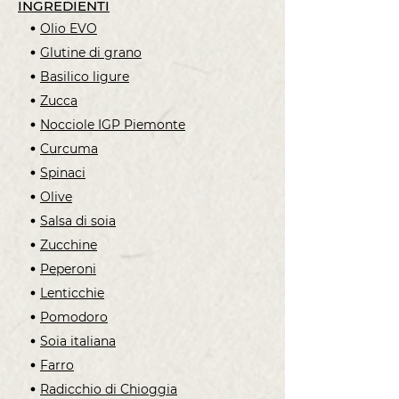
INGREDIENTI
Olio EVO
Glutine di grano
Basilico ligure
Zucca
Nocciole IGP Piemonte
Curcuma
Spinaci
Olive
Salsa di soia
Zucchine
Peperoni
Lenticchie
Pomodoro
Soia italiana
Farro
Radicchio di Chioggia