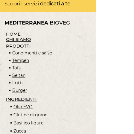
Scopri i servizi
dedicati a te.
MEDITERRANEA
BIOVEG
HOME
CHI SIAMO
PRODOTTI
Condimenti e salse
Tempeh
Tofu
Seitan
Fritti
Burger
INGREDIENTI
Olio EVO
Glutine di grano
Basilico ligure
Zucca