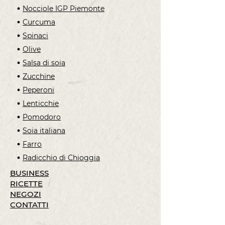
Nocciole IGP Piemonte
Curcuma
Spinaci
Olive
Salsa di soia
Zucchine
Peperoni
Lenticchie
Pomodoro
Soia italiana
Farro
Radicchio di Chioggia
BUSINESS
RICETTE
NEGOZI
CONTATTI