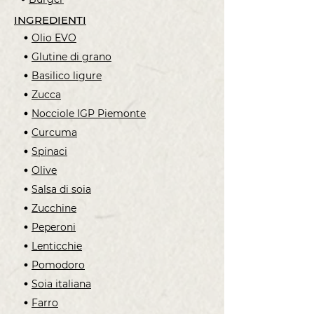
INGREDIENTI
Olio EVO
Glutine di grano
Basilico ligure
Zucca
Nocciole IGP Piemonte
Curcuma
Spinaci
Olive
Salsa di soia
Zucchine
Peperoni
Lenticchie
Pomodoro
Soia italiana
Farro