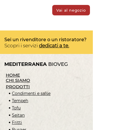
Vai al negozio
Sei un rivenditore o un ristoratore?
Scopri i servizi
dedicati a te.
MEDITERRANEA
BIOVEG
HOME
CHI SIAMO
PRODOTTI
Condimenti e salse
Tempeh
Tofu
Seitan
Fritti
Burger