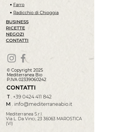
Farro
Radicchio di Chioggia
BUSINESS
RICETTE
NEGOZI
CONTATTI
© Copyright 2025
Mediterranea
Bio
P.IVA
02339060242
CONTATTI
T
.
+39 0424 411 842
M
.
info@
mediterraneabio.it
Mediterranea S.r.l.
Via L. Da Vinci, 23 36063 MAROSTICA
(VI)