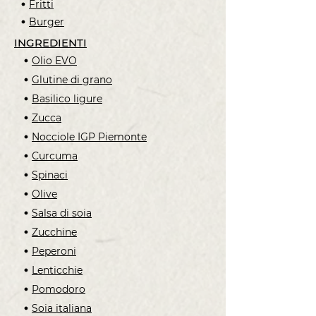
Fritti
Burger
INGREDIENTI
Olio EVO
Glutine di grano
Basilico ligure
Zucca
Nocciole IGP Piemonte
Curcuma
Spinaci
Olive
Salsa di soia
Zucchine
Peperoni
Lenticchie
Pomodoro
Soia italiana