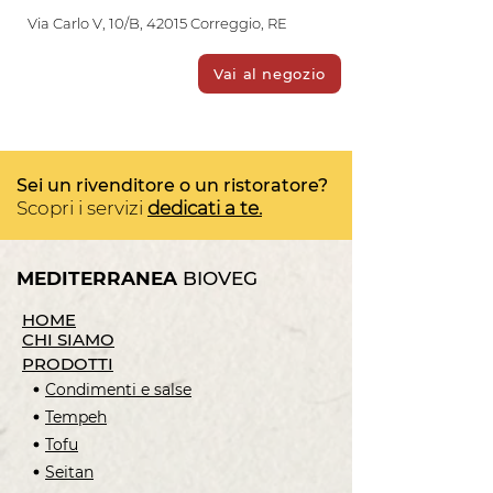
Via Carlo V, 10/B, 42015 Correggio, RE
Vai al negozio
Sei un rivenditore o un ristoratore?
Scopri i servizi
dedicati a te.
MEDITERRANEA
BIOVEG
HOME
CHI SIAMO
PRODOTTI
Condimenti e salse
Tempeh
Tofu
Seitan