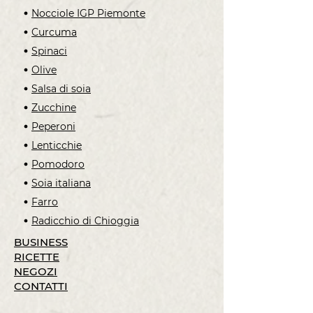
Nocciole IGP Piemonte
Curcuma
Spinaci
Olive
Salsa di soia
Zucchine
Peperoni
Lenticchie
Pomodoro
Soia italiana
Farro
Radicchio di Chioggia
BUSINESS
RICETTE
NEGOZI
CONTATTI