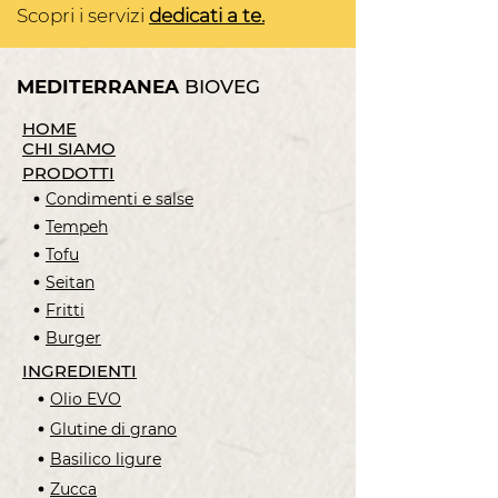
Scopri i servizi
dedicati a te.
MEDITERRANEA
BIOVEG
HOME
CHI SIAMO
PRODOTTI
Condimenti e salse
Tempeh
Tofu
Seitan
Fritti
Burger
INGREDIENTI
Olio EVO
Glutine di grano
Basilico ligure
Zucca