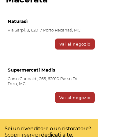
Naturasì
Via Sarpi, 8, 62017 Porto Recanati, MC
Vai al negozio
Supermercati Madis
Corso Garibaldi, 265, 62010 Passo Di
Treia, MC
Vai al negozio
Sei un rivenditore o un ristoratore?
Scopri i servizi
dedicati a te.