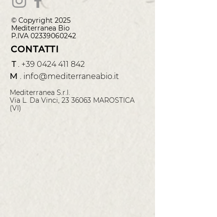
© Copyright 2025
Mediterranea
Bio
P.IVA
02339060242
CONTATTI
T
.
+39 0424 411 842
M
.
info@
mediterraneabio.it
Mediterranea S.r.l.
Via L. Da Vinci, 23 36063 MAROSTICA
(VI)